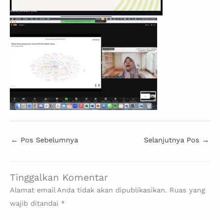
←
Pos Sebelumnya
Selanjutnya Pos
→
Tinggalkan Komentar
Alamat email Anda tidak akan dipublikasikan.
Ruas yang
wajib ditandai
*