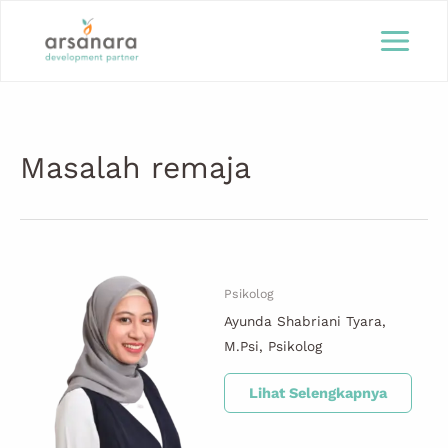
Lewati
ke
konten
Masalah remaja
Psikolog
Ayunda Shabriani Tyara,
M.Psi, Psikolog
Lihat Selengkapnya